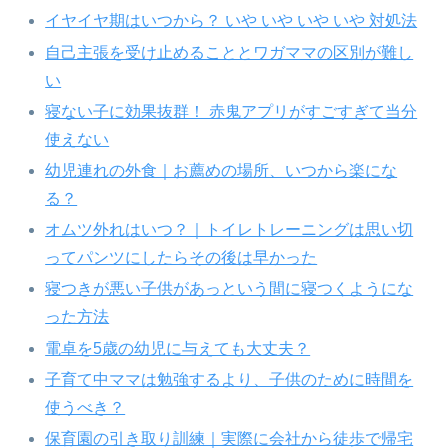
イヤイヤ期はいつから？ いや いや いや いや 対処法
自己主張を受け止めることとワガママの区別が難し
い
寝ない子に効果抜群！ 赤鬼アプリがすごすぎて当分
使えない
幼児連れの外食｜お薦めの場所、いつから楽にな
る？
オムツ外れはいつ？｜トイレトレーニングは思い切
ってパンツにしたらその後は早かった
寝つきが悪い子供があっという間に寝つくようにな
った方法
電卓を5歳の幼児に与えても大丈夫？
子育て中ママは勉強するより、子供のために時間を
使うべき？
保育園の引き取り訓練｜実際に会社から徒歩で帰宅