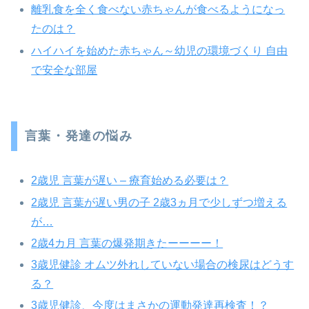
離乳食を全く食べない赤ちゃんが食べるようになっ
たのは？
ハイハイを始めた赤ちゃん～幼児の環境づくり 自由
で安全な部屋
言葉・発達の悩み
2歳児 言葉が遅い – 療育始める必要は？
2歳児 言葉が遅い男の子 2歳3ヵ月で少しずつ増える
が…
2歳4カ月 言葉の爆発期きたーーーー！
3歳児健診 オムツ外れしていない場合の検尿はどうす
る？
3歳児健診、今度はまさかの運動発達再検査！？