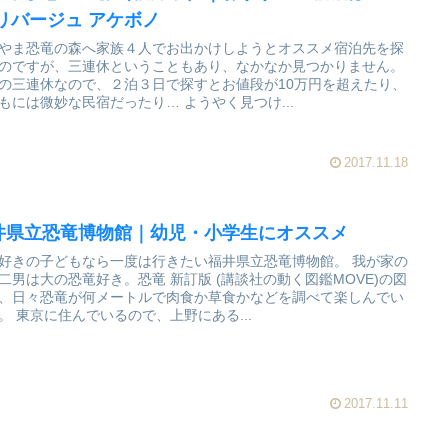
 リバージュ アケボノ
やま恐竜の森へ家族４人でお出かけしようとオススメ宿泊先を探
のですが、三連休ということもあり、なかなか見つかりません。
の三連休なので、２泊３日で探すとお値段が10万円を超えたり、
子どもには微妙な民宿だったり… ようやく見つけ...
2017.11.18
井県立恐竜博物館｜幼児・小学生にオススメ
好きの子どもなら一度は行きたい福井県立恐竜博物館。 我が家の
二男は大の恐竜好き。恐竜 新訂版 (講談社の動く図鑑MOVE)の図
、日々恐竜が何メートルで肉食か草食かなどを調べて楽しんでい
ます。 東京に住んでいるので、上野にある...
2017.11.11