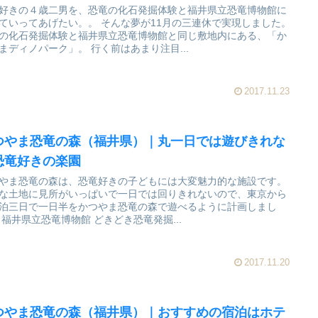
好きの４歳二男を、恐竜の化石発掘体験と福井県立恐竜博物館に
てあげたい。。 そんな夢が11月の三連休で実現しました。
の化石発掘体験と福井県立恐竜博物館と同じ敷地内にある、「か
つやまディノパーク」。 行く前はあまり注目...
2017.11.23
つやま恐竜の森（福井県）｜丸一日では遊びきれな
恐竜好きの楽園
やま恐竜の森は、恐竜好きの子どもには大変魅力的な施設です。
な土地に見所がいっぱいで一日では回りきれないので、東京から
泊三日で一日半をかつやま恐竜の森で遊べるように計画しまし
た。 福井県立恐竜博物館 どきどき恐竜発掘...
2017.11.20
つやま恐竜の森（福井県）｜おすすめの宿泊はホテ