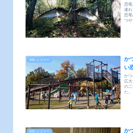
恐竜
連れていっ
恐竜
か
500. レジャー
い
かつ
広大
の二
か
500. レジャー