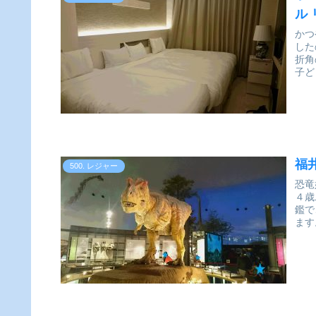
ル
かつ
した
折角
福
500. レジャー
恐竜
４歳
鑑で