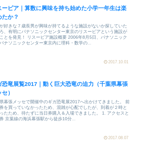
スーピア｜算数に興味を持ち始めた小学一年生は楽
めたか？
が好きな７歳長男が興味が持てるような施設がないか探していた
ろ、有明にパナソニックセンター東京のリスーピアという施設が
を発見！ リスーピア施設概要 2006年8月5日、パナソニック
パナソニックセンター東京内に理科・数学の...
2017.10.01
ガ恐竜展覧2017｜動く巨大恐竜の迫力（千葉県幕張
ッセ）
県幕張メッセで開催中のギガ恐竜展2017へ出かけてきました。 前
券を買っていなかったため、混雑が心配でしたが、到着が２時と
ったため、待たずに当日券購入＆入場できました。 1. アクセスと
券 京葉線の海浜幕張駅から徒歩10分...
2017.08.07