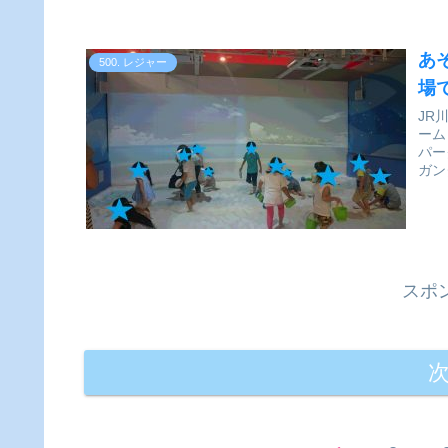
あ
500. レジャー
場
JR
ーム
パークPLUS』
ガン
スポ