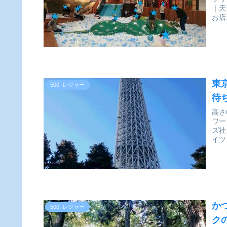
｜天
お店
東
500. レジャー
待
高さ
ワー
ズ社
イツ
か
500. レジャー
ク