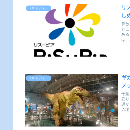
リ
500. レジャー
し
算数
とこ
あること
は、
ギ
500. レジャー
メ
千葉
売り
遅か
入場