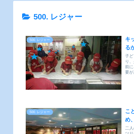
500. レジャー
キ
500. レジャー
る
子ども
り、
前に
こ
500. レジャー
め
二人
ツリ