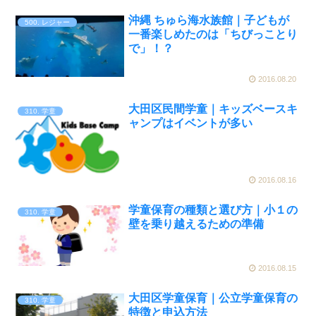
沖縄 ちゅら海水族館｜子どもが
500. レジャー
一番楽しめたのは「ちびっことり
で」！？
2016.08.20
大田区民間学童｜キッズベースキ
310. 学童
ャンプはイベントが多い
2016.08.16
学童保育の種類と選び方｜小１の
310. 学童
壁を乗り越えるための準備
2016.08.15
大田区学童保育｜公立学童保育の
310. 学童
特徴と申込方法