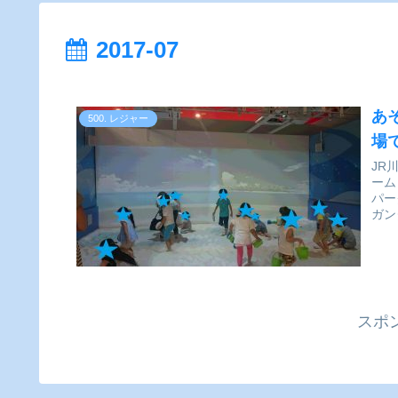
2017-07
あ
500. レジャー
場
JR
ーム
パークPLUS』
ガン
スポ