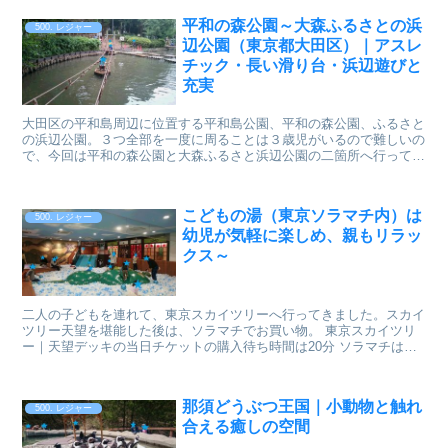
平和の森公園～大森ふるさとの浜
500. レジャー
辺公園（東京都大田区）｜アスレ
チック・長い滑り台・浜辺遊びと
充実
大田区の平和島周辺に位置する平和島公園、平和の森公園、ふるさと
の浜辺公園。３つ全部を一度に周ることは３歳児がいるので難しいの
で、今回は平和の森公園と大森ふるさと浜辺公園の二箇所へ行ってき
ました。 この二つの公園は名称は異なっていますが、ほ...
こどもの湯（東京ソラマチ内）は
500. レジャー
幼児が気軽に楽しめ、親もリラッ
クス～
二人の子どもを連れて、東京スカイツリーへ行ってきました。スカイ
ツリー天望を堪能した後は、ソラマチでお買い物。 東京スカイツリ
ー｜天望デッキの当日チケットの購入待ち時間は20分 ソラマチは楽
しいお店がいっぱいでしたが、子ども達もだんだ...
那須どうぶつ王国｜小動物と触れ
500. レジャー
合える癒しの空間