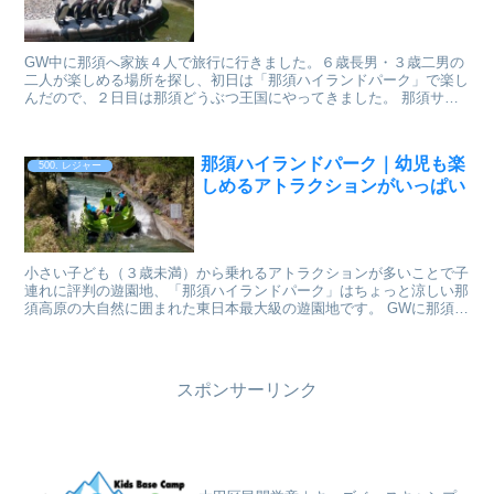
GW中に那須へ家族４人で旅行に行きました。６歳長男・３歳二男の
二人が楽しめる場所を探し、初日は「那須ハイランドパーク」で楽し
んだので、２日目は那須どうぶつ王国にやってきました。 那須サフ
ァリパークにするか、那須どうぶつ王国にするか悩みまし...
那須ハイランドパーク｜幼児も楽
500. レジャー
しめるアトラクションがいっぱい
小さい子ども（３歳未満）から乗れるアトラクションが多いことで子
連れに評判の遊園地、「那須ハイランドパーク」はちょっと涼しい那
須高原の大自然に囲まれた東日本最大級の遊園地です。 GWに那須ハ
イランドパークへ６歳長男・３歳二男を連れて出かけま...
スポンサーリンク