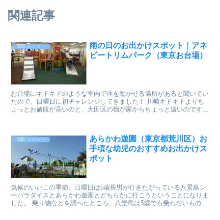
関連記事
雨の日のお出かけスポット｜アネ
500. レジャー
ビートリムパーク（東京お台場）
お台場にキドキドのような室内で体を動かせる場所があると聞いてい
たので、日曜日に初チャレンジしてきました！ 川崎キドキドよりち
ょっとお値段が高いのと、大田区の我が家からちょっと遠いのです
が、十分に満足できる時間を過ごすことができました。 ...
あらかわ遊園（東京都荒川区）お
500. レジャー
手頃な幼児のおすすめお出かけス
ポット
気候のいいこの季節、日曜日は5歳長男が行きたがっている八景島シ
ーパラダイスとあらかわ遊園とどちらかに行こうということになりま
した。 乗り物などを調べたところ、八景島は5歳でも乗れないものが
あり、2歳だと乗れるものが少ないから、「あ...