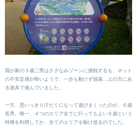
我が家の３歳二男はさざなみゾーンに挑戦するも、ネット
の不安定感が怖いようで、一歩も動けず脱落…上の方にあ
る遊具で遊んでいました。
一方、思いっきり汗だくになって遊びまくったのが、６歳
長男。唯一、４つのエリア全てに行ってもよい６歳という
特権を利用してか、全てのエリアを駆け巡るのでした。