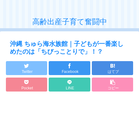
高齢出産子育て奮闘中
沖縄 ちゅら海水族館｜子どもが一番楽し
めたのは「ちびっことりで」！？
Twitter
Facebook
はてブ
Pocket
LINE
コピー