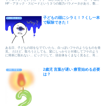
HP・アタック・スピードという３つの能力パラメータがあり、数字
が大きい方がゲームに有利となるため、100円ゲームで...
子どもの頭にシラミ！？くし一本
200. 子育て
で駆除できた！
ある日、子どもの頭をなでていたら、白っぽいフケのようなものを発
見。 だけど、取ろうとしても、髪にしっかりと付着してフケのよう
に簡単に取れない… ビックリして、頭全体をくまなく見ると、耳の
後ろや後頭部などにいくつかの白っぽいものが… まさか...
2歳児 言葉が遅い 療育始める必要
200. 子育て
は？