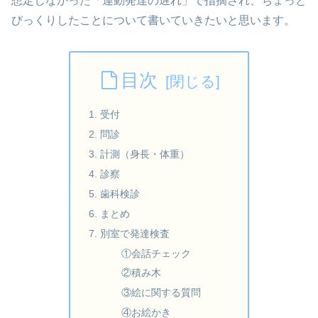
想定しなかった「運動発達の遅れ」で指摘され、ちょっと
びっくりしたことについて書いていきたいと思います。
目次
1. 受付
2. 問診
3. 計測（身長・体重）
4. 診察
5. 歯科検診
6. まとめ
7. 別室で発達検査
①会話チェック
②積み木
③絵に関する質問
④お絵かき