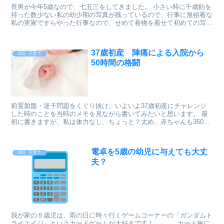
長男が今年5歳なので、七五三をしてきました。 小さい時に千歳飴を
持った数少ない私の幼少期の写真が残っているので、行事に無頓着な
私の実家ですらやった行事なので、せめて着物を着せて初めての写真
館にチャレンジすることとしました。 1. 七五三...
37歳初産 陣痛による入院から
200. 子育て
50時間の格闘
前置胎盤・逆子問題をくぐり抜け、いよいよ37歳初産にチャレンジ
した時のことを当時のメモを見ながら書いてみたいと思います。 最
初に書きますが、私は体力なし、ちょっと？太め、赤ちゃんも3500g
超えのビッグベビーだったから、平均よりかなり苦労...
電卓を5歳の幼児に与えても大丈
200. 子育て
夫？
我が家の５歳児は、雨の日に時々行くゲームコーナーの「ガンダムト
ライエイジ」というカードゲームが大好きです！ カード毎に