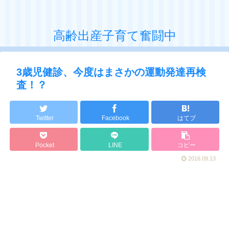
高齢出産子育て奮闘中
3歳児健診、今度はまさかの運動発達再検
査！？
Twitter
Facebook
はてブ
Pocket
LINE
コピー
2016.09.13