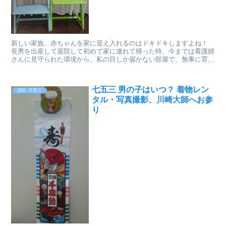
新しい家族、赤ちゃんを家に迎え入れるのはドキドキしますよね！
長男を出産して退院して初めて家に連れて帰った時、今までは看護婦
さんに見守られた環境から、私の目しか届かない部屋で、無事に育て
られるか大変不安を感じたのを思い出します。 今にな...
七五三 男の子はいつ？ 着物レン
200. 子育て
タル・写真撮影、川崎大師へお参
り