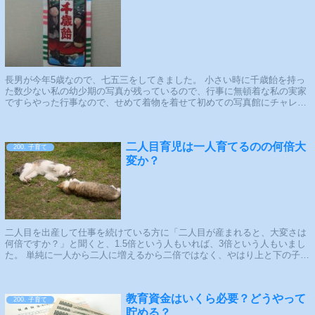
長男が今年5歳なので、七五三をしてきました。 小さい時に千歳飴を持っ
た数少ない私の幼少期の写真が残っているので、行事に無頓着な私の実家
ですらやった行事なので、せめて着物を着せて初めての写真館にチャレン
ジすることとしました。 1. 七五三...
二人目育児は一人育てるのの何倍大
200. 子育て
変か？
二人目を出産して仕事を続けている方に「二人目が産まれると、大変さは
何倍ですか？」と聞くと、1.5倍という人もいれば、3倍という人もいまし
た。 単純に一人から二人に増えるから二倍ではなく、やはり上と下の子の
性格、性別、年の差などの要因にもよ...
教育資金はいくら必要？どうやって
200. 子育て
貯める？