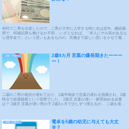
40代で二男を出産したので、二男が大学に入学する時に夫は定年。継続雇
用で、60歳以降も働けるか不明… いざとなれば、「本人にヤル気があるな
ら奨学金で」という思いもあるものの、共働きで寂しい思いをさせて働い
ているのだから、できれば借金なしで...
2歳4カ月 言葉の爆発期きたーーー
200. 子育て
ー！
二歳の二男の発語が遅れており、1歳半検診で言葉の遅れを指摘され、2歳
時点で経過観察という状態でした。 2歳児 言葉が遅い - 療育始める必要
は？ 2歳児 言葉が遅い男の子 2歳3ヵ月で少しずつ増えるが… 二歳を過ぎ
て少しずつしゃ...
電卓を5歳の幼児に与えても大丈
200. 子育て
夫？