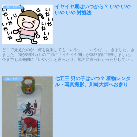
イヤイヤ期はいつから？ いや いや
200. 子育て
いや いや 対処法
どこで覚えたのか、何を提案しても「いや」、「いやだ」。 きました、き
ました、我が2歳4カ月の二男に「イヤイヤ期」が本格的に到来しました。
今までも単発的に「いやだ」と言ったり、地面に寝っ転がったりしていた
ものの、すべての提案に「いや」という...
七五三 男の子はいつ？ 着物レンタ
200. 子育て
ル・写真撮影、川崎大師へお参り