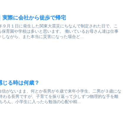
｜実際に会社から徒歩で帰宅
2年９月１日に発生した関東大震災にちなんで制定された日で、こ
校は多いと思います。 働いているお母さん達は仕事
しながら、また本当に災害になった場合ど...
感じる時は何歳？
自信がないまま、何とか長男が６歳で来年小学生、二男が３歳にな
ぐ終わる長男ですが、子育てを振り返って少しずつ物理的な手を離
楽になってきました。 もちろん、小学生に入ったら勉強の心配や精...