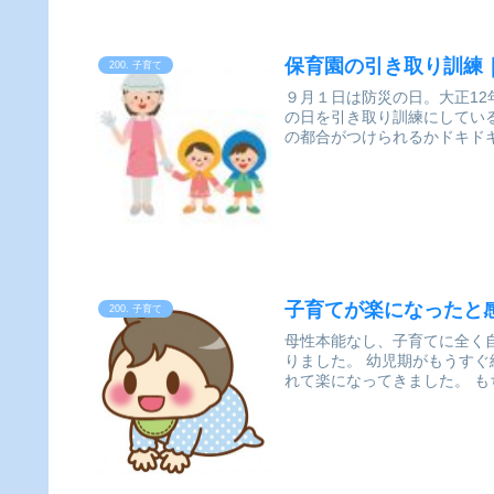
保育園の引き取り訓練
200. 子育て
９月１日は防災の日。大正1
の日を引き取り訓練にしている保育園や学
の都合がつけられるかドキドキ
子育てが楽になったと
200. 子育て
母性本能なし、子育てに全く
りました。 幼児期がもうす
れて