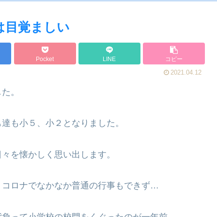
は目覚ましい
Pocket
LINE
コピー
2021.04.12
した。
も達も小５、小２となりました。
日々を懐かしく思い出します。
、コロナでなかなか普通の行事もできず…
背負って小学校の校門をくぐったのが一年前。