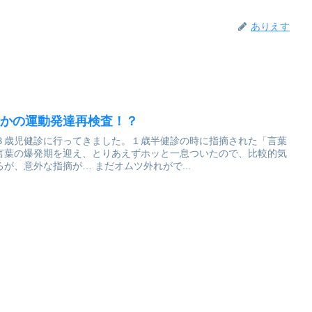
ありえす
さかの運動発達再検査！？
３歳児健診に行ってきました。１歳半健診の時に指摘された「言葉
言葉の爆発期を迎え、とりあえずホッと一息ついたので、比較的気
楽な気分で健診に参加。ところが、意外な指摘が… まだオムツ外れがで...