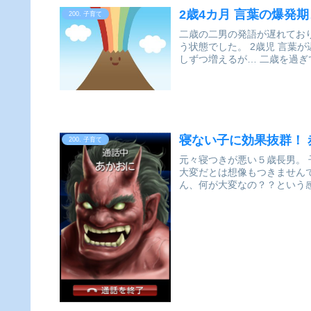
2歳4カ月 言葉の爆発
200. 子育て
二歳の二男の発語が遅れてお
う状態でした。 2歳児 言葉が遅い - 療育始める必要は？ 2歳児 言葉が遅い男の子 2歳3ヵ月で少
しずつ増えるが… 
寝ない子に効果抜群！
200. 子育て
元々寝つきが悪い５歳長男。 子どもが生まれるまでは、「寝かしつけ」というのが、こんなに
大変だとは想像もつきませんで
ん、何が大変なの？？という感