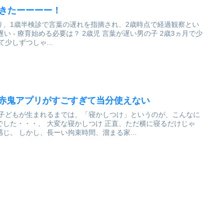
期きたーーーー！
り、1歳半検診で言葉の遅れを指摘され、2歳時点で経過観察とい
二歳を過ぎて少しずつしゃ...
 赤鬼アプリがすごすぎて当分使えない
した・・・、 大変な寝かしつけ 正直、ただ横に寝るだけじゃ
じ。 しかし、長ーい拘束時間、溜まる家...