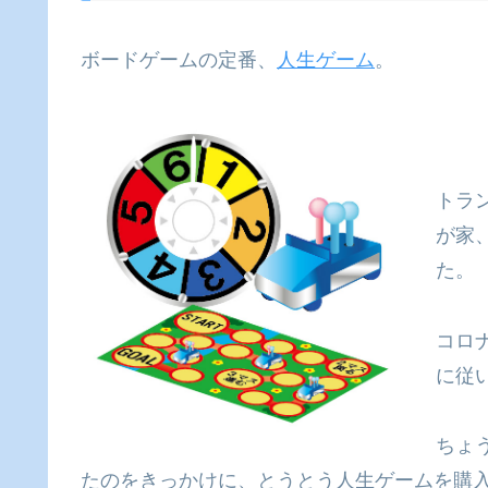
ボードゲームの定番、
人生ゲーム
。
トラ
が家
た。
コロナ
に従
ちょ
たのをきっかけに、とうとう人生ゲームを購