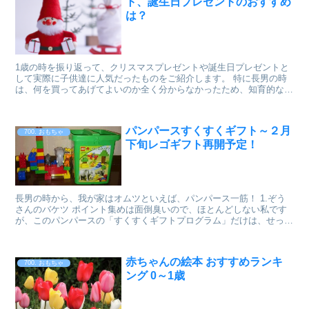
ト、誕生日プレゼントのおすすめ
は？
1歳の時を振り返って、クリスマスプレゼントや誕生日プレゼントと
して実際に子供達に人気だったものをご紹介します。 特に長男の時
は、何を買ってあげてよいのか全く分からなかったため、知育的なも
のを買ったりしても、見向きもされず…というような失敗...
パンパースすくすくギフト～２月
700. おもちゃ
下旬レゴギフト再開予定！
長男の時から、我が家はオムツといえば、パンパース一筋！ 1.ぞう
さんのバケツ ポイント集めは面倒臭いので、ほとんどしない私です
が、このパンパースの「すくすくギフトプログラム」だけは、せっせ
とポイント集めをして、長男の時には レゴ デュプロ...
赤ちゃんの絵本 おすすめランキ
700. おもちゃ
ング 0～1歳