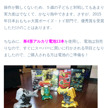
操作が難しくないため、５歳の子どもと対戦してもあまり
実力差はでなくて、かなり熱中できます。さすが、2015
年日本おもちゃ大賞ボーイズ・トイ部門で、優秀賞を受賞
しただけのことはあります。
ちなみに、
単4形アルカリ電池13本
を使用し、電池は別売
りなので、すぐにスーパーに買いに行かされる羽目となり
ましたので、ご購入される方は電池のご準備を！