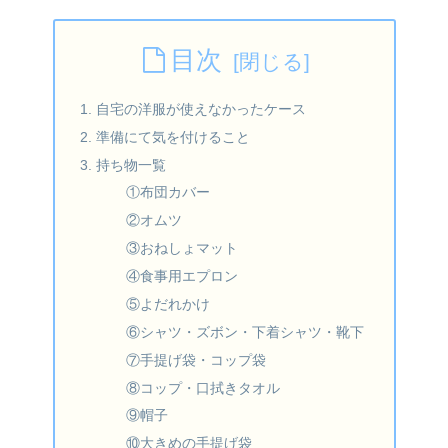
目次
1. 自宅の洋服が使えなかったケース
2. 準備にて気を付けること
3. 持ち物一覧
①布団カバー
②オムツ
③おねしょマット
④食事用エプロン
⑤よだれかけ
⑥シャツ・ズボン・下着シャツ・靴下
⑦手提げ袋・コップ袋
⑧コップ・口拭きタオル
⑨帽子
⑩大きめの手提げ袋