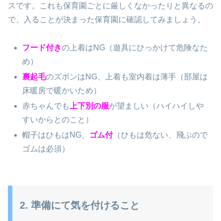
スです。これも保育園ごとに厳しくなかったりと異なるの
で、入ることが決まった保育園に確認してみましょう。
フード付き
の上着はNG（遊具にひっかけて危険なた
め）
裏起毛
のズボンはNG、上着も室内着は薄手（部屋は
床暖房で暖かいため）
赤ちゃんでも
上下別の服
が望ましい（ハイハイしや
すいからとのこと）
帽子はひもはNG、
ゴム付
（ひもは危ない、飛ぶので
ゴムは必須）
2. 準備にて気を付けること