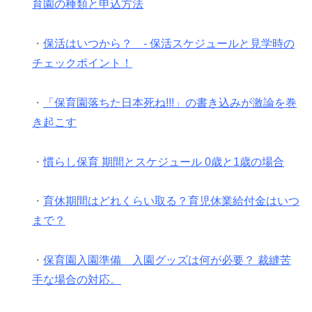
育園の種類と申込方法
・
保活はいつから？ - 保活スケジュールと見学時の
チェックポイント！
・
「保育園落ちた日本死ね!!!」の書き込みが激論を巻
き起こす
・
慣らし保育 期間とスケジュール 0歳と1歳の場合
・
育休期間はどれくらい取る？育児休業給付金はいつ
まで？
・
保育園入園準備 入園グッズは何が必要？ 裁縫苦
手な場合の対応。